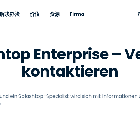
Firma
解决办法
价值
资源
gsfall
Nach Bedarf
Nach Typ
Zugangsdaten
Autonomous
Enterprise
从支部到
从支部到
Partner
技术支
下
top Enterprise – V
Endpoint
is, um jedes
Für Remote-Zug
ffice
远程桌面
博客
安全性
幼儿教育
幼儿教育
合作伙伴
Technis
Ak
Management
der Ferne zu
Enterprise-Kla
elpdesk
ung
Schwachstellen- und
Fallstudien
新闻
媒体和娱
媒体和娱
Kunden
系统服
Be
en. Echtzeit-
Fernsupport mi
Für IT-Profis zur
kontaktieren
Patch-Management
nagement
und erweiterte
Fernüberwachung,
ement
竞争中的参与者
纪念品
Gesundhe
MSP
Ne
 verfügbar.
Verwaltbarkeit.
Verwaltung und
Machen Sie Intune
Datenblätter
Einzelhan
Einzelhan
SO
Option
Prem-Option
leistungsfähiger
Sicherung von Geräten
verfügbar.
mit Echtzeit-Patches,
演示视频
Regierun
Technolo
St
Risiko und Compliance
 und ein Splashtop-Spezialist wird sich mit Informationen 
Automatisierungen,
öffentlic
Webinare
We
RDP-/ VPN-Alternative
vollständiger
.
建筑与设
älle
Transparenz und
Ko
VDI/DaaS-Alternative
Alle Typen anzeigen
Alle Bra
Finanzen
Kontrolle.
Lokale Bereitstellung
Fernsupport für IoT