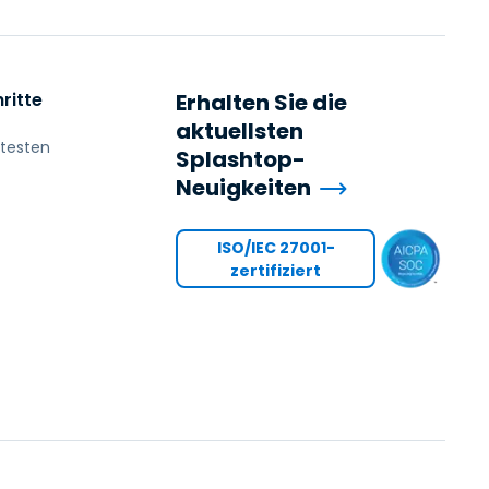
日本語
한국어
ภาษาไทย
ritte
Erhalten Sie die
Bahasa
aktuellsten
 testen
Splashtop-
Neuigkeiten
行业
ISO/IEC 27001-
zertifiziert