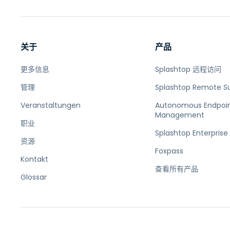
关于
产品
更多信息
Splashtop 远程访问
管理
Splashtop Remote S
Veranstaltungen
Autonomous Endpoi
Management
职业
Splashtop Enterprise
资源
Foxpass
Kontakt
查看所有产品
Glossar