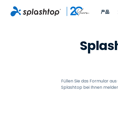
产品
远程访问
Nach Rolle
Nach Anwendun
Firma
远程支持
Splash
Für Einzelpersonen und
Für IT-Prof
Arbeit im Home O
远程支持
更多信息
kleine Teams, um von
Gerät aus 
IT-Support und H
Endpunktverwalt
职业
jedem Gerät und von
unterstütz
überall aus auf ihre
Patch-Ma
Endpunktmanag
蕨类植物
Veranstaltungen
Arbeitscomputer
als Add-on
und Sicherheit
Fernunterricht
Kontakt
zuzugreifen.
On-Prem-
MSP
verfügbar.
Füllen Sie das Formular aus
OEM
Splashtop bei Ihnen melden
Alle Anwendungsf
anzeigen