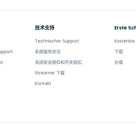
Vor-Ort-Unterstützung
Fernzugriff über
RDP/SSH/VNC
Fernarbeit mit Wacom
技术支持
Erste Sch
计算机上的故障排除
Technischer Support
Kostenlos
Endpunkt-Sicherheit
upport
系统服务状况
下载
查看所有资产
查看所有
nt
关闭安全锁扣和开关锁扣
价值
Streamer 下载
Kontakt