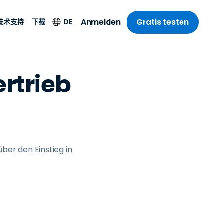
Anmelden
Gratis testen
DE
技术支持
下载
支部
支部
-Unternehmen
持
载
Sprache
Weitere
ertrieb
Sicherheitsprodukte
riff der
cher Support
tueller Kunde
English
sse und
Antivirus
乐业
乐业
务状况
nutzer der Testversion
Deutsch
t SSO
Endpunkterkennung
r
itswesen
uer Benutzer
Español
und -reaktion
 On-
del
del
S-Hilfe-App
Français
Foxpass Wi-Fi Zugriff
und Kontrolle
gen und
gie
reamer
Italiano
über den Einstieg in
her Sektor
Sicherer Zero-Trust-
itere Downloads
Nederlands
Arbeitsbereich
计
stenlos testen
Português
nchen anzeigen
 & Buchhaltung
简体中文
所有产品
繁體中文