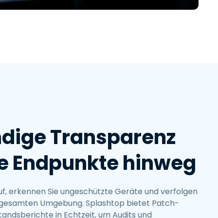
繁體中文
日本語
한국어
ภาษาไทย
Bahasa
ndige Transparenz
re Endpunkte hinweg
uf, erkennen Sie ungeschützte Geräte und verfolgen
er gesamten Umgebung. Splashtop bietet Patch-
tandsberichte in Echtzeit, um Audits und