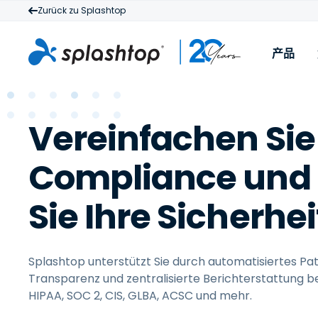
Zurück zu Splashtop
产品
S
N
Vereinfachen Sie
G
I
v
M
Compliance und 
E
A
T
Sie Ihre Sicherhe
Splashtop unterstützt Sie durch automatisiertes Pa
Transparenz und zentralisierte Berichterstattung be
HIPAA, SOC 2, CIS, GLBA, ACSC und mehr.