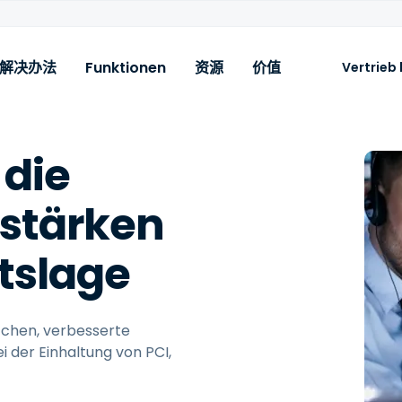
Funktionen
解决办法
资源
价值
Vertrieb
plashtop AEM
ach Rolle
Add-ons
Nach Bedarf
 die
eräte fernüberwachen,
nterne IT
SSO und Advanced
Patch- und
erwalten und sichern mit
Manageability
Schwachstellenmanage
SP
stärken
chtzeit-Patching,
Endpunktsicherheit – AV,
Risiko und Compliance
utomatisierung, vollständiger
EDR, MDR
ransparenz und Kontrolle.
Endpunkt-Sicherheit
itslage
On-Demand-Support un
Intune leistungsstärker
AR
machen
Fernzugriff für
Endbenutzer
tchen, verbesserte
i der Einhaltung von PCI,