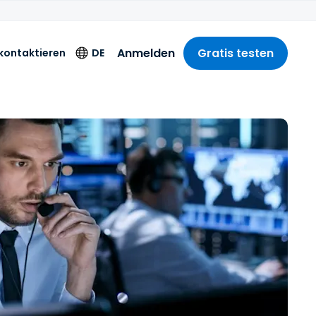
Anmelden
Gratis testen
 kontaktieren
DE
Sprache
English
ment
Deutsch
Español
Français
d
Italiano
Nederlands
Português
简体中文