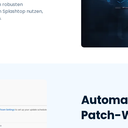
en robusten
on Splashtop nutzen,
.
Automat
Patch-