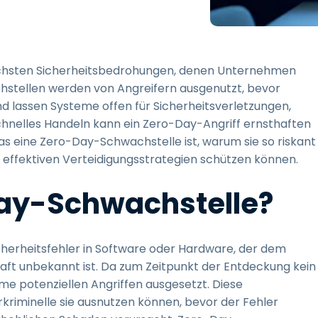
Vor-Ort-Unterstützung
Fernzugriff über
RDP/SSH/VNC
Fernarbeit mit Wacom
ichsten Sicherheitsbedrohungen, denen Unternehmen
Fernzugriff auf Computer
stellen werden von Angreifern ausgenutzt, bevor
einer Einrichtung
und lassen Systeme offen für Sicherheitsverletzungen,
Endpunkt-Sicherheit
chnelles Handeln kann ein Zero-Day-Angriff ernsthaften
was eine Zero-Day-Schwachstelle ist, warum sie so riskant
Alle Bedürfnisse
t effektiven Verteidigungsstrategien schützen können.
entdecken
Alle Bra
Day-Schwachstelle?
cherheitsfehler in Software oder Hardware, der dem
aft unbekannt ist. Da zum Zeitpunkt der Entdeckung kein
teme potenziellen Angriffen ausgesetzt. Diese
kriminelle sie ausnutzen können, bevor der Fehler