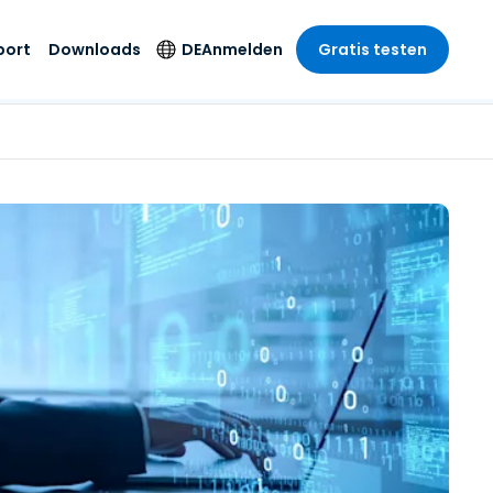
port
Downloads
DE
Anmelden
Gratis testen
anche
anche
-Unternehmen
Sicherheitsprodukte
Sprache
riff der
er Support
wesen
wesen
Antivirus
English
sse und
tus
nd Unterhaltung
nd Unterhaltung
Endpunkterkennung
Deutsch
t SSO
und -reaktion
r
itswesen
Español
 On-
Foxpass Wi-Fi Zugriff
del
del
Français
und Kontrolle
gen und
gie
Sicherer Zero-Trust-
Italiano
her Sektor
Arbeitsbereich
Nederlands
ur und Design
Shield (Anti-Betrug)
Português
nchen anzeigen
 & Buchhaltung
简体中文
Alle Produkte
繁體中文