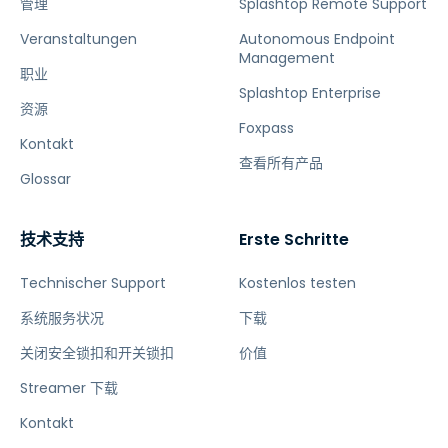
管理
Splashtop Remote Support
Veranstaltungen
Autonomous Endpoint
Management
职业
Splashtop Enterprise
资源
Foxpass
Kontakt
查看所有产品
Glossar
技术支持
Erste Schritte
Technischer Support
Kostenlos testen
系统服务状况
下载
关闭安全锁扣和开关锁扣
价值
Streamer 下载
Kontakt