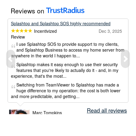
Reviews on
Splashtop and Splashtop SOS highly recommended
Incentivized
Dec 3, 2025
Review
I use Splashtop SOS to provide support to my clients,
and Splashtop Business to access my home server from
anywhere in the world I happen to...
Splashtop makes it easy enough to use their security
features that you're likely to actually do it - and, in my
experience, that's the most...
Switching from TeamViewer to Splashtop has made a
huge difference to my operation: the cost is both lower
and more predictable, and getting...
Read all reviews
Marc Tompkins
IT consultant
FSR Technologies
Computer & Network Security | 1-10 employees
Read full review