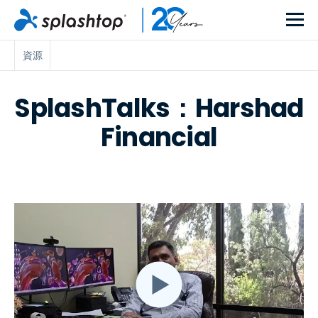
資源
SplashTalks：Harshad
Financial