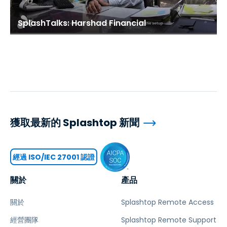
SplashTalks: Harshad Financial
獲取最新的 Splashtop 新聞
經過 ISO/IEC 27001 認證
關於
產品
關於
Splashtop Remote Access
經營團隊
Splashtop Remote Support