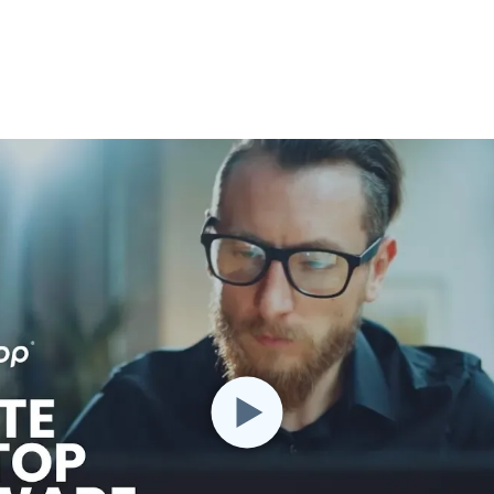
Ondersteuning op locatie
Remote access via
RDP/SSH/VNC
Op afstand werken met
Wacom
为Labo's提供服务
Endpoint-beveiliging
Ontdek alle behoeften
探索所有