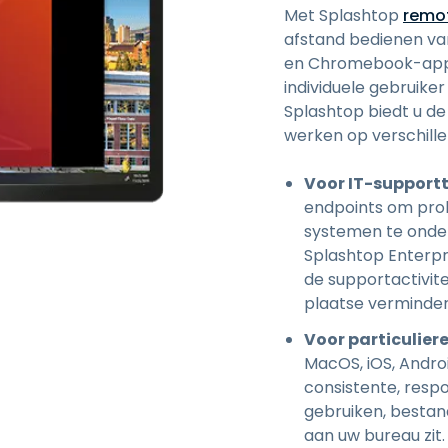
Met Splashtop
remo
afstand bedienen va
en Chromebook-appar
individuele gebruike
Splashtop biedt u de f
werken op verschill
Voor IT-suppor
endpoints om prob
systemen te onde
Splashtop Enterpr
de supportactivit
plaatse verminder
Voor particulier
MacOS, iOS, Andro
consistente, resp
gebruiken, bestan
aan uw bureau zit.