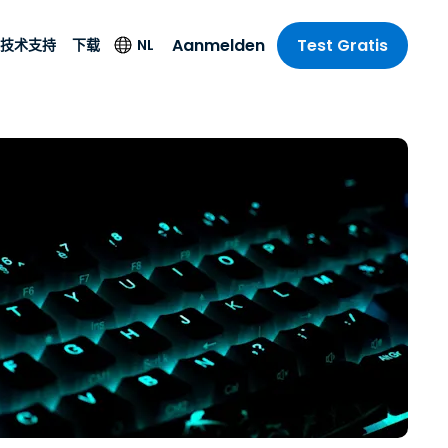
Aanmelden
Test Gratis
NL
技术支持
下载
技术支持
下载
塔尔
Andere
securityproducten
e remote
技术支持
Huidige klant
English
mote
Antivirus
乐
乐
系统状态
Proefgebruiker
Deutsch
SSO en
Endpointdetectie en
e
Nieuwe gebruiker
Español
-respons
id. On-
SOS Assistance App
Français
Foxpass Wifi Access
& Control
& Publieke
gie
Streamer
Italiano
Zero Trust Secure
Andere downloads
Nederlands
Workspace
uur & Design
免费提供的服务
Português
n & Accounting
le bedrijfstakken
简体中文
Alle producten
繁體中文