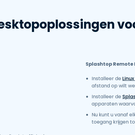
esktopoplossingen voo
Splashtop Remote D
Installeer de
Linu
afstand op wilt w
Installeer de
Spla
apparaten waarva
Nu kunt u vanaf e
toegang krijgen t