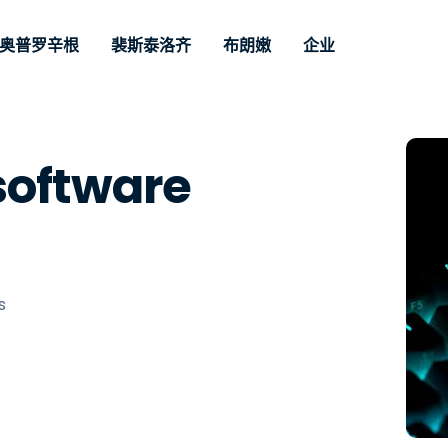
奥普罗辛根
裴斯泰洛齐
布朗嫩
企业
nario
持
Door Noodzak
Op type
Credentials
Autonomous
Enterprise
凤凰卫视
凤凰卫视
Filialen
Endpoint
ofessionals
Voor zakelijk
software
nd
远程桌面
博客
安全性
呼叫中心
呼叫中心
合作伙伴
Management
paraat op
access en re
lpdesk
ement
Beheer van
用户案例
Pers
媒体与娱
媒体与娱
Klanten
e
support met 
Voor IT-professionals
kwetsbaarheden en
nen. Real-
geavanceerd
om apparaten op
ment en
Vergelijkingen van
获奖情况
基金会
MSP
patches
chbeheer
beheerbaarhe
afstand te bewaken, te
concurrenten
s
零售贸易
零售贸易
ar als add-on.
prem optie
Maak Intune krachtiger
beheren en te
Datasheets
optie
beschikbaar.
beveiligen met realtime
Overheid 
Technolo
Risico en compliance
s
ar.
Demovideo's
patching,
Sector
RDP/VPN Alternatief
automatiseringen,
网络研讨会
Architect
volledige zichtbaarheid
Alternatief voor VDI/DaaS
Financië
en controle.
's
Bekijk alle soorten
Bekijk al
On-prem implementatie
Remote support voor IoT