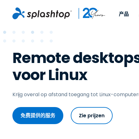
产品
远程访问
角色定位
Op gebruikssce
企业
远程支
Voor individuen en
Voor IT-pr
Remote desktop
Werken op afsta
远程支持
Over
kleine teams, om vanaf
om elk ap
IT-support en he
Endpointmanag
旅程
elk apparaat en vanaf
afstand t
voor Linux
waar dan ook toegang
ondersteu
Endpointmanage
悬挂在墙上的标牌
活动
te krijgen tot hun
time pat
security
Afstandsonderwij
联系
werkcomputers.
beschikba
MSP
On-prem 
Krijg overal op afstand toegang tot Linux-computer
beschikba
OEM
Bekijk alle
免费提供的服务
Zie prijzen
gebruiksscenario