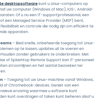
te desktopsoftware
kunt u Linux-computers op
naf uw computer (Windows of Mac), iOS-, Android-
aten. Of u nu een IT-supportprofessional, een
r of een Managed Service Provider (MSP) bent,
lexibiliteit en controle die nodig zijn om efficiënt te
ende apparaten.
tteams
– Bied snelle, onbeheerde toegang tot Linux-
lemen op te lossen, updates uit te voeren en
rhouden zonder gebruikers te onderbreken. Met
ise of Splashtop Remote Support kan IT-personeel
eiten stroomlijnen en het aantal bezoeken ter
en.
en
– Toegang tot uw Linux-machine vanaf Windows,
id of Chromebook-devices. Geniet van een
onsieve ervaring waarmee u software kunt
den kunt overdragen of taken kunt beheren alsof u