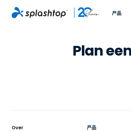
产品
远程访问
角色定位
Op gebruikssce
企业
远程支
Plan ee
Voor individuen en
Voor IT-pr
Werken op afsta
远程支持
Over
kleine teams, om vanaf
om elk ap
IT-support en he
Endpointmanag
旅程
elk apparaat en vanaf
afstand t
waar dan ook toegang
ondersteu
Endpointmanage
悬挂在墙上的标牌
活动
te krijgen tot hun
time pat
security
Afstandsonderwij
联系
werkcomputers.
beschikba
MSP
On-prem 
beschikba
OEM
Bekijk alle
gebruiksscenario
Over
产品