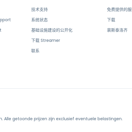
Ondersteuning op locatie
技术支持
免费提供的服
Remote access via
RDP/SSH/VNC
pport
系统状态
下载
Op afstand werken met
t
基础设施建设的公开化
裴斯泰洛齐
Wacom
为Labo's提供服务
下载 Streamer
Endpoint-beveiliging
联系
Ontdek alle behoeften
探索所有
n.
Alle getoonde prijzen zijn exclusief eventuele belastingen.