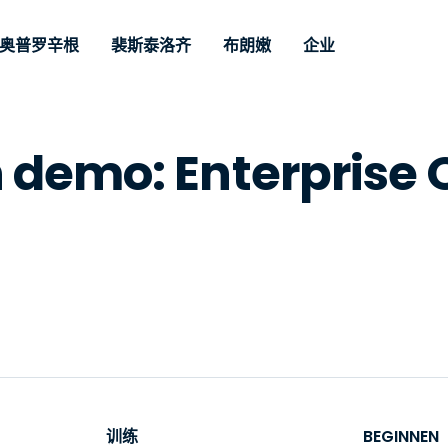
奥普罗辛根
裴斯泰洛齐
布朗嫩
企业
nario
持
Door Noodzak
Op type
Credentials
Autonomous
Enterprise
凤凰卫视
凤凰卫视
Filialen
n demo: Enterprise
Endpoint
ofessionals
Voor zakelijk
nd
远程桌面
博客
安全性
呼叫中心
呼叫中心
合作伙伴
Management
paraat op
access en re
lpdesk
ement
Beheer van
用户案例
Pers
媒体与娱
媒体与娱
Klanten
e
support met 
Voor IT-professionals
kwetsbaarheden en
nen. Real-
geavanceerd
om apparaten op
ment en
Vergelijkingen van
获奖情况
基金会
MSP
patches
chbeheer
beheerbaarhe
afstand te bewaken, te
concurrenten
s
零售贸易
零售贸易
ar als add-on.
prem optie
Maak Intune krachtiger
beheren en te
Datasheets
optie
beschikbaar.
beveiligen met realtime
Overheid 
Technolo
Risico en compliance
ar.
Demovideo's
patching,
Sector
RDP/VPN Alternatief
automatiseringen,
网络研讨会
Architect
volledige zichtbaarheid
Alternatief voor VDI/DaaS
Financië
en controle.
's
Bekijk alle soorten
Bekijk al
On-prem implementatie
Remote support voor IoT
训练
BEGINNEN