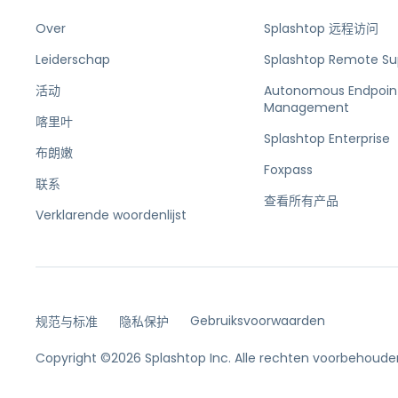
Over
Splashtop 远程访问
Leiderschap
Splashtop Remote Su
活动
Autonomous Endpoin
Management
喀里叶
Splashtop Enterprise
布朗嫩
Foxpass
联系
查看所有产品
Verklarende woordenlijst
Gebruiksvoorwaarden
规范与标准
隐私保护
Copyright ©2026 Splashtop Inc. Alle rechten voorbehoude