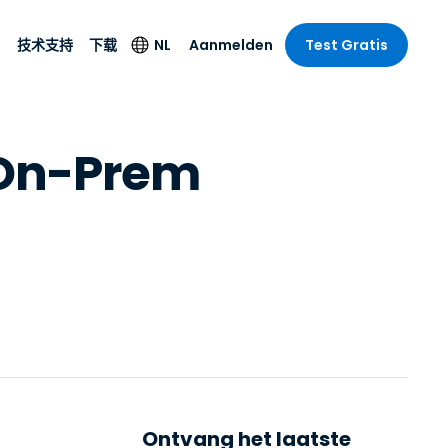
NL
Aanmelden
技术支持
下载
Test Gratis
技术支持
塔尔
Andere
 On-Prem
securityproducten
e remote
技术支持
English
mote
Antivirus
乐
乐
系统状态
Deutsch
SSO en
Endpointdetectie en
e
Español
-respons
id. On-
Français
Foxpass Wifi Access
& Control
& Publieke
gie
Italiano
Zero Trust Secure
Nederlands
Workspace
uur & Design
Português
n & Accounting
le bedrijfstakken
简体中文
Alle producten
繁體中文
Ontvang het laatste