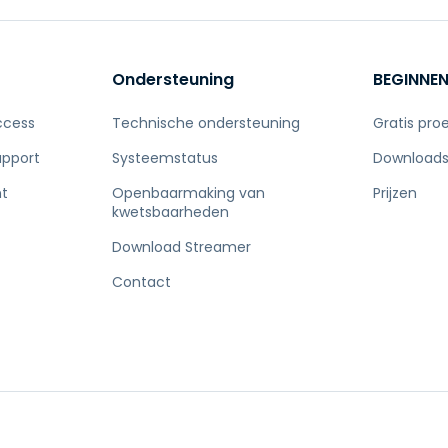
Ondersteuning
BEGINNE
ccess
Technische ondersteuning
Gratis pro
upport
Systeemstatus
Download
t
Openbaarmaking van
Prijzen
kwetsbaarheden
Download Streamer
Contact