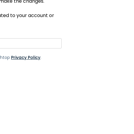
nd make the changes.
日本語
한국어
lated to your account or
ภาษาไทย
Bahasa
ashtop
Privacy Policy
.
lle sectoren