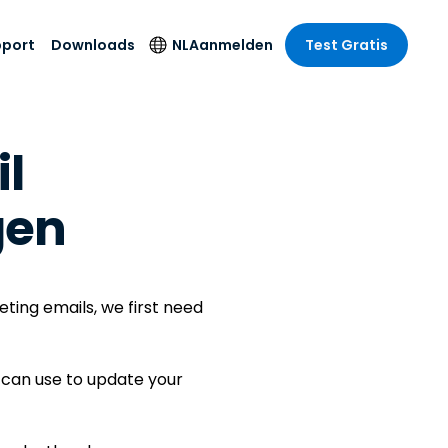
pport
Downloads
NL
Aanmelden
Test Gratis
 branche
 branche
Securityproducten
Taal
l
e remote
ondersteuning
s
s
Antivirus
English
mote
us
Entertainment
Entertainment
Endpointdetectie en
Deutsch
SSO en
gen
-respons
e
idszorg
Español
id. On-
Foxpass Wifi Access
del
del
Français
& Control
& Publieke
gie
Zero Trust Secure
Italiano
ting emails, we first need
Workspace
Nederlands
uur & Design
Shield (Anti-
Português
oplichting)
n & Accounting
u can use to update your
le bedrijfstakken
简体中文
Alle producten
繁體中文