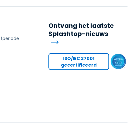
N
Ontvang het laatste
Splashtop-nieuws
efperiode
s
ISO/IEC 27001
gecertificeerd