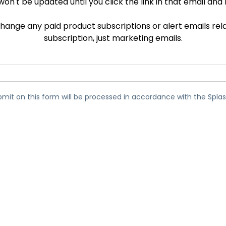
won't be updated until you click the link in that email a
Ondersteuning op locatie
Remote access via
 change any paid product subscriptions or alert emails re
RDP/SSH/VNC
subscription, just marketing emails.
Op afstand werken met
Wacom
Toegang op afstand voor
Labo's
Endpoint-beveiliging
mit on this form will be processed in accordance with the Spl
Ontdek alle behoeften
Ontdek a