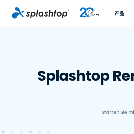
产品
远程访问
Nach Rolle
Nach Anwendun
Firma
远程支持
Für Einzelpersonen und
Für IT-Prof
Arbeit im Home O
远程支持
更多信息
kleine Teams, um von
Gerät aus 
IT-Support und H
Endpunktverwalt
职业
jedem Gerät und von
unterstütz
überall aus auf ihre
Patch-Ma
Endpunktmanag
蕨类植物
Veranstaltungen
Splashtop Re
Arbeitscomputer
als Add-on
und Sicherheit
Fernunterricht
Kontakt
zuzugreifen.
On-Prem-
MSP
verfügbar.
OEM
Alle Anwendungsf
anzeigen
Starten Sie m