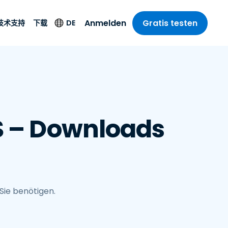
Anmelden
Gratis testen
DE
技术支持
下载
支部
支部
-Unternehmen
持
载
Sprache
Weitere
Sicherheitsprodukte
riff der
cher Support
tueller Kunde
English
sse und
Antivirus
乐业
乐业
务状况
nutzer der Testversion
Deutsch
t SSO
Endpunkterkennung
r
itswesen
uer Benutzer
S – Downloads
Español
und -reaktion
 On-
del
del
S-Hilfe-App
Français
Foxpass Wi-Fi Zugriff
und Kontrolle
gen und
gie
reamer
Italiano
her Sektor
Sicherer Zero-Trust-
itere Downloads
Nederlands
Arbeitsbereich
计
stenlos testen
Português
nchen anzeigen
 & Buchhaltung
Sie benötigen.
简体中文
所有产品
繁體中文