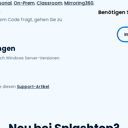
sonal
,
On-Prem
,
Classroom
,
Mirroring360
,
.
Benötigen S
em Code fragt, gehen Sie zu
I
ngen
lich Windows Server-Versionen
te diesen
Support-Artikel
.