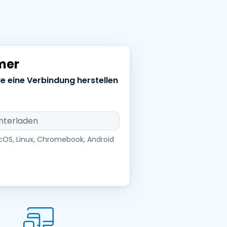
日本語
한국어
ภาษาไทย
Bahasa
mer
ie eine Verbindung herstellen
行业
nterladen
cOS, Linux, Chromebook, Android