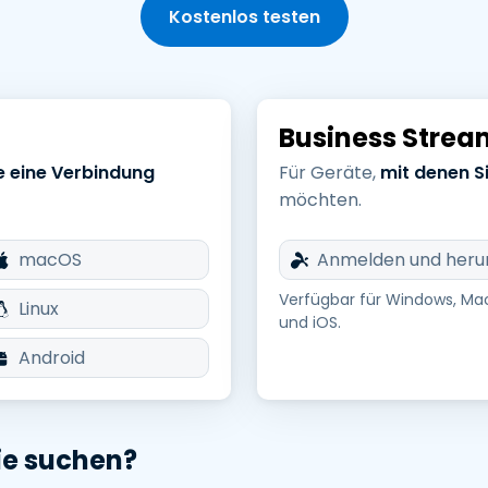
Vor-Ort-Unterstützung
Kostenlos testen
Fernzugriff über
RDP/SSH/VNC
Fernarbeit mit Wacom
计算机上的故障排除
Business Strea
Endpunkt-Sicherheit
e eine Verbindung
Für Geräte,
mit denen S
möchten.
查看所有资产
查看所有
macOS
Anmelden und heru
Verfügbar für Windows, Ma
Linux
und iOS.
Android
ie suchen?