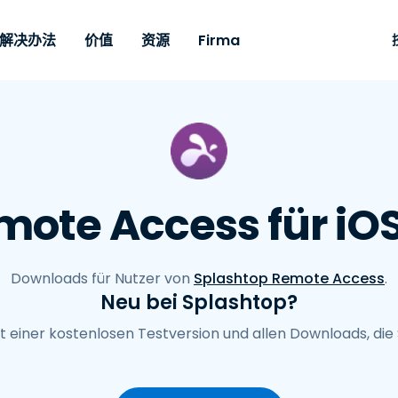
Firma
解决办法
价值
资源
gsfall
Nach Bedarf
Nach Typ
Zugangsdaten
Autonomous
Enterprise
从支部到
从支部到
Partner
技术支
下
Endpoint
is, um jedes
Für Remote-Zug
ffice
远程桌面
博客
安全性
幼儿教育
幼儿教育
合作伙伴
Technis
Ak
Management
der Ferne zu
Enterprise-Kla
elpdesk
ung
Schwachstellen- und
Fallstudien
新闻
媒体和娱
媒体和娱
Kunden
系统服
Be
en. Echtzeit-
Fernsupport mi
Für IT-Profis zur
Patch-Management
nagement
und erweiterte
Fernüberwachung,
ement
竞争中的参与者
纪念品
Gesundhe
MSP
Ne
mote Access für iO
 verfügbar.
Verwaltbarkeit.
Verwaltung und
Machen Sie Intune
Datenblätter
Einzelhan
Einzelhan
SO
Option
Prem-Option
leistungsfähiger
Sicherung von Geräten
verfügbar.
mit Echtzeit-Patches,
演示视频
Regierun
Technolo
St
Risiko und Compliance
Automatisierungen,
öffentlic
Downloads für Nutzer von
Splashtop Remote Access
.
Webinare
We
RDP-/ VPN-Alternative
vollständiger
Neu bei Splashtop?
建筑与设
älle
Transparenz und
Ko
VDI/DaaS-Alternative
Alle Typen anzeigen
Alle Bra
Finanzen
Kontrolle.
it einer kostenlosen Testversion und allen Downloads, die 
Lokale Bereitstellung
Fernsupport für IoT