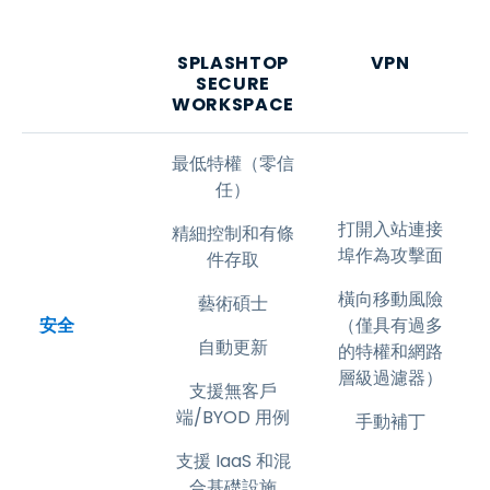
SPLASHTOP
VPN
SECURE
WORKSPACE
最低特權（零信
任）
打開入站連接
精細控制和有條
埠作為攻擊面
件存取
橫向移動風險
藝術碩士
安全
（僅具有過多
自動更新
的特權和網路
層級過濾器）
支援無客戶
端/BYOD 用例
手動補丁
支援 IaaS 和混
合基礎設施