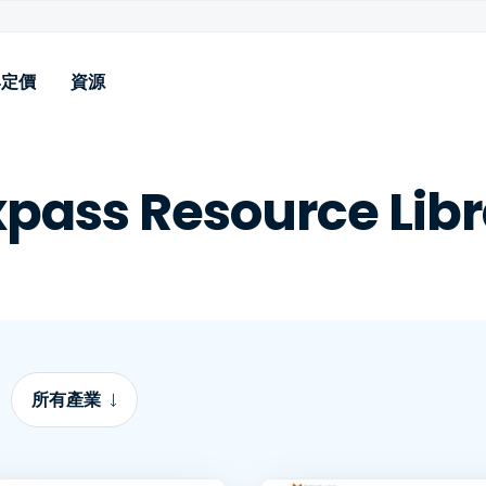
與定價
資源
使用案例
資源
功能
產業
支援
附加元件
pass Resource Lib
i‑Fi 和 VPN 驗證
部落格
身份提供者整合 (Entra、
高等教育
說明文件
擴展記錄
Google 等)
icrosoft NPS 遷移
案例分享
K-12 教育
技術支援
工程授權
MDM 整合 & SCEP
無密碼網路驗證
宣傳冊
醫療保健與金融保險
BYOD 憑證安裝程式
無密碼的 BYOD 存取
示範影片
軟體, 科技和 SaaS
RADIUS over TLS (RadSec)
LDAP 橋接器
電信 (OpenRoaming +
Foxpass API
Passpoint)
 AD 遷移至 Cloud Identity
所有產業
SSH 金鑰與密碼管理
網路分段 & VLAN 控制
適用於高等教育的 eduroam