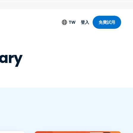
TW
登入
免費試用
語言
rary
English
Deutsch
Español
Français
Italiano
Nederlands
Português
简体中文