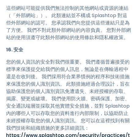
這些網站可能提供我們無法控制的其他網站或資源的連結
（「外部網站」）。 此類連結並不構成 Splashtop 對這
些外部網站的認可。 您承認我們向您提供這些連結只是為
了方便。 我們不對此類外部網站的內容負責。 您對外部網
站的使用須遵守此類外部網站的使用條款和隱私權政策。
16. 安全
您的個人資訊的安全對我們很重要。 我們遵循普遍接受的
標準來保護提交給我們的個人訊息，無論是在傳輸過程中
還是在收到後。 我們採用符合業界慣例的程序和技術措施
來保護您的個人識別資訊。 此類措施經過合理設計，旨在
協助保護您的個人識別資訊免遭遺失、未經授權的存取、
揭露、變更或破壞。 我們使用防火牆、密碼保護、加密、
安全通訊端層並採取其他實體安全措施，並對 Splashtop
內的哪些人可以存取您的資料進行內部限制，以協助防止
未經授權存取您的個人識別資訊。 您可以在這裡找到有關
我們技術和組織措施的更多詳細資訊：
https://www.splashtop.com/security/practices/t