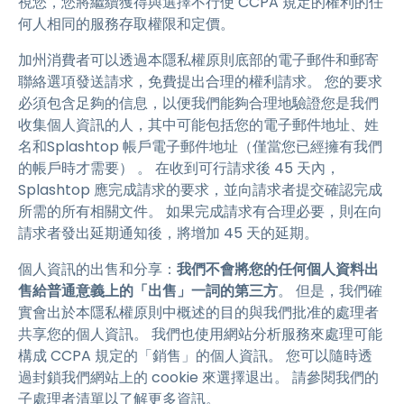
視您，您將繼續獲得與選擇不行使 CCPA 規定的權利的任
何人相同的服務存取權限和定價。
加州消費者可以透過本隱私權原則底部的電子郵件和郵寄
聯絡選項發送請求，免費提出合理的權利請求。 您的要求
必須包含足夠的信息，以便我們能夠合理地驗證您是我們
收集個人資訊的人，其中可能包括您的電子郵件地址、姓
名和Splashtop 帳戶電子郵件地址（僅當您已經擁有我們
的帳戶時才需要） 。 在收到可行請求後 45 天內，
Splashtop 應完成請求的要求，並向請求者提交確認完成
所需的所有相關文件。 如果完成請求有合理必要，則在向
請求者發出延期通知後，將增加 45 天的延期。
個人資訊的出售和分享：
我們不會將您的任何個人資料出
售給普通意義上的「出售」一詞的第三方
。 但是，我們確
實會出於本隱私權原則中概述的目的與我們批准的處理者
共享您的個人資訊。 我們也使用網站分析服務來處理可能
構成 CCPA 規定的「銷售」的個人資訊。 您可以隨時透
過封鎖我們網站上的 cookie 來選擇退出。 請參閱我們的
子處理者清單以了解更多資訊。