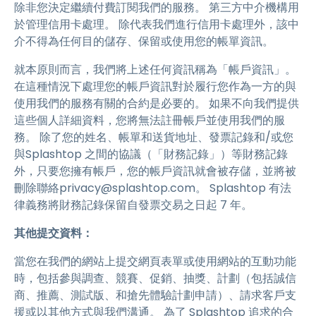
除非您決定繼續付費訂閱我們的服務。 第三方中介機構用
於管理信用卡處理。 除代表我們進行信用卡處理外，該中
介不得為任何目的儲存、保留或使用您的帳單資訊。
就本原則而言，我們將上述任何資訊稱為「帳戶資訊」。
在這種情況下處理您的帳戶資訊對於履行您作為一方的與
使用我們的服務有關的合約是必要的。 如果不向我們提供
這些個人詳細資料，您將無法註冊帳戶並使用我們的服
務。 除了您的姓名、帳單和送貨地址、發票記錄和/或您
與Splashtop 之間的協議（「財務記錄」）等財務記錄
外，只要您擁有帳戶，您的帳戶資訊就會被存儲，並將被
刪除聯絡privacy@splashtop.com。 Splashtop 有法
律義務將財務記錄保留自發票交易之日起 7 年。
其他提交資料：
當您在我們的網站上提交網頁表單或使用網站的互動功能
時，包括參與調查、競賽、促銷、抽獎、計劃（包括誠信
商、推薦、測試版、和搶先體驗計劃申請）、請求客戶支
援或以其他方式與我們溝通。 為了 Splashtop 追求的合