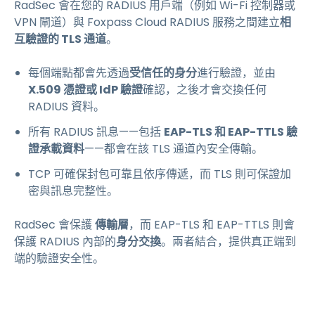
RadSec 會在您的 RADIUS 用戶端（例如 Wi-Fi 控制器或
VPN 閘道）與 Foxpass Cloud RADIUS 服務之間建立
相
互驗證的 TLS 通道
。
每個端點都會先透過
受信任的身分
進行驗證，並由
X.509 憑證或 IdP 驗證
確認，之後才會交換任何
RADIUS 資料。
所有 RADIUS 訊息——包括
EAP-TLS 和 EAP-TTLS 驗
證承載資料
——都會在該 TLS 通道內安全傳輸。
TCP 可確保封包可靠且依序傳遞，而 TLS 則可保證加
密與訊息完整性。
RadSec 會保護
傳輸層
，而 EAP-TLS 和 EAP-TTLS 則會
保護 RADIUS 內部的
身分交換
。兩者結合，提供真正端到
端的驗證安全性。