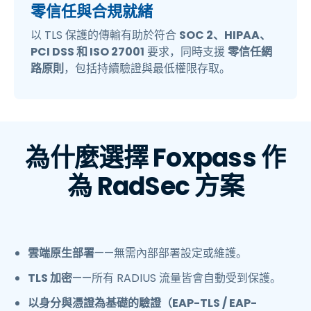
零信任與合規就緒
以 TLS 保護的傳輸有助於符合
SOC 2、HIPAA、
PCI DSS 和 ISO 27001
要求，同時支援
零信任網
路原則
，包括持續驗證與最低權限存取。
為什麼選擇 Foxpass 作
為 RadSec 方案
雲端原生部署
——無需內部部署設定或維護。
TLS 加密
——所有 RADIUS 流量皆會自動受到保護。
以身分與憑證為基礎的驗證（EAP-TLS / EAP-