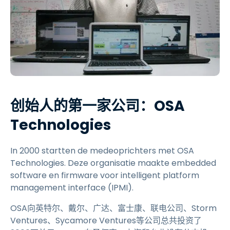
创始人的第一家公司：OSA
Technologies
In 2000 startten de medeoprichters met OSA
Technologies. Deze organisatie maakte embedded
software en firmware voor intelligent platform
management interface (IPMI).
OSA向英特尔、戴尔、广达、富士康、联电公司、Storm
Ventures、Sycamore Ventures等公司总共投资了