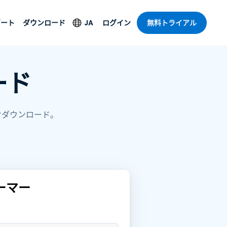
JA
ポート
ダウンロード
ログイン
無料トライアル
ト
セキュリティ製品
言語
ード
管理操作性を
ー
ルサポート
ウイルス対策
English
プライズグ
＆エンターテインメ
＆エンターテインメ
ステータス
エンドポイントの検出
Deutsch
トアクセス
と対応
ポート。オン
ザー向けダウンロード。
Español
ションが利用
Foxpass Wi-Fiアクセ
Français
ス＆コントロール
ゼロトラストセキュア
Italiano
び公共部門
ジー
ワークスペース
Nederlands
クチャとデザイン
シールド（詐欺対策）
Português
リーマー
業界を見る
計
简体中文
すべての製品
繁體中文