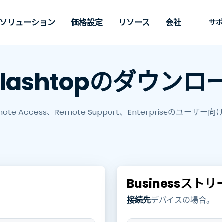
ソリューション
価格設定
リソース
会社
サ
持
ニーズ別
タイプ別
認証情報
Autonomous
Enterprise
業界別
業界別
関連会社
サポー
plashtopのダウンロ
Endpoint
ェッショナルがあ
SSOと高度な
リモートデスクトップ
ブログ
セキュリティ
教育
教育
パートナ
テクニカ
Management
イスをリモート
備えたエンター
プデスク
理
脆弱性とパッチ管理
ケーススタディ
プレス
メディア
メディア
顧客
システム
できるようにし
レードのリモー
リアルタイムのパッチ適
ント
ント
ルタイムのパッ
とリモートサ
Remote Access、Remote Support、Enterpriseのユー
用、自動化、完全な可視性
理とセキュ
Intuneをさらに強力に
競合他社との比較
受賞歴
ドオンとして利
プレミスオプ
医療
MSP
と制御を提供し、ITプロフ
リスクとコンプライアンス
データシート
。オンプレミス
可能です。
ェッショナルがデバイスを
小売り
小売り
RDP/VPNの代替製品
デモ動画
が利用可能で
リモートで監視、管理、保
政府およ
テクノロ
護できるようにします。
VDI/DaaSの代替製品
ウェビナー
アーキテ
オンプレミス展開
Businessスト
ースを見る
すべてのタイプを見る
すべての
財務・会
IoTのリモートサポート
接続先
デバイスの場合。
フィールドサポート
RDP/SSH/VNCによるリモー