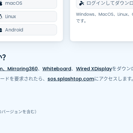
macOS
ログインしてダウン
トアクセス
Wacomでリモートワーク
Windows、MacOS、Linux
Linux
です。
リモートラボアクセス
Android
エンドポイントセキュリティ
すべてのニーズについて詳し
く
すべての
か？
om、
Mirroring360
、
Whiteboard
、
Wired XDisplay
をダウン
ードを要求されたら、
sos.splashtop.com
にアクセスします
verのバージョンを含む）