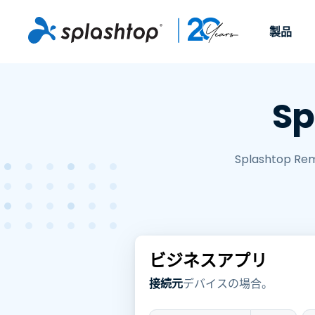
製品
远程访问
役割別
ユースケース別
会社
远程支
S
個人や小規模なチームが、
ITプロフ
リモートワーク
远程支持
会社情報
どこからでも、どのデバイ
らゆるデバ
ITサポートとヘル
エンドポイント管
キャリア
スからでも仕事用のコンピ
でサポート
ューターにアクセスできま
ます。リア
Splashtop 
エンドポイント管
リモートアクセス
イベント
す。
リティ
チ管理はア
リモート学習
お問い合わせ
用できます
MSP
オプション
OEM
す。
ビジネスアプリ
すべてのユースケ
接続元
デバイスの場合。