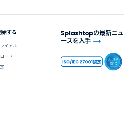
開始する
Splashtopの最新ニュ
ースを入手
トライアル
ンロード
ISO/IEC 27001認定
設定