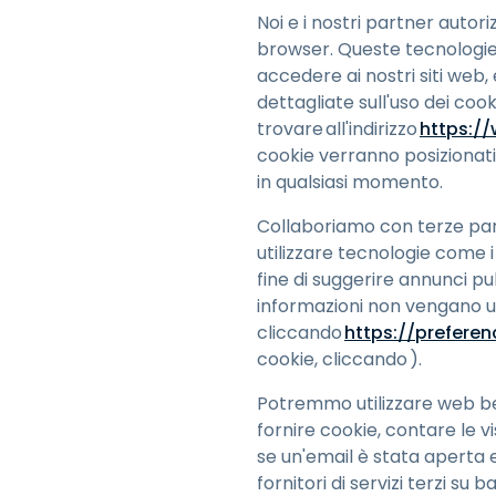
Noi e i nostri partner autor
browser. Queste tecnologie ci
accedere ai nostri siti web, 
dettagliate sull'uso dei cook
trovare all'indirizzo
https:/
cookie verranno posizionati 
in qualsiasi momento.
Collaboriamo con terze parti
utilizzare tecnologie come i c
fine di suggerire annunci pub
informazioni non vengano uti
cliccando
h
ttps://prefere
cookie, cliccando ).
Potremmo utilizzare web beac
fornire cookie, contare le v
se un'email è stata aperta e
fornitori di servizi terzi su