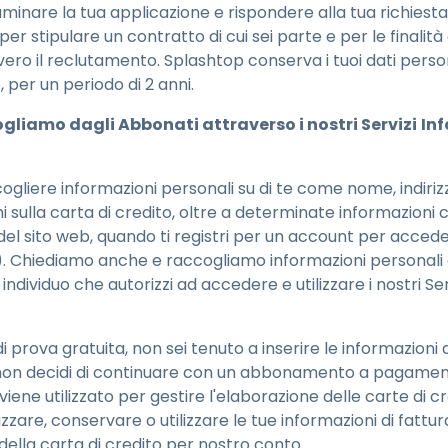
inare la tua applicazione e rispondere alla tua richiesta.
er stipulare un contratto di cui sei parte e per le finalità d
vero il reclutamento. Splashtop conserva i tuoi dati perso
o, per un periodo di 2 anni.
gliamo dagli Abbonati attraverso i nostri Servizi
Inf
liere informazioni personali su di te come nome, indiriz
ni sulla carta di credito, oltre a determinate informazion
del sito web, quando ti registri per un account per acceder
”). Chiediamo anche e raccogliamo informazioni personali 
individuo che autorizzi ad accedere e utilizzare i nostri Ser
di prova gratuita, non sei tenuto a inserire le informazioni 
on decidi di continuare con un abbonamento a pagamento 
 viene utilizzato per gestire l'elaborazione delle carte di 
are, conservare o utilizzare le tue informazioni di fattur
della carta di credito per nostro conto.