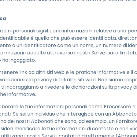
ica
azioni personali significano informazioni relative a una per
identificabile è quella che può essere identificata, dirett
ento a un identificatore come un nome, un numero di ident
nformazioni raccolte attraverso i nostri Servizi sarà limitato
to ha ingaggiato.
enere link ad altri siti web e le pratiche informative e il co
arazioni sulla privacy di tali altri siti web. Non siamo resp
 e ti incoraggiamo a rivedere le dichiarazioni sulla privacy di 
che informative.
aborare le tue informazioni personali come Processore o F
onati. Se sei un individuo che interagisce con un Abbonato m
uno dei nostri Abbonati che sono, ad esempio, un Fornitore d
sideri modificare le tue informazioni di contatto o non vu
utilizzano i nostri Servizi, contatta direttamente l'Abbona