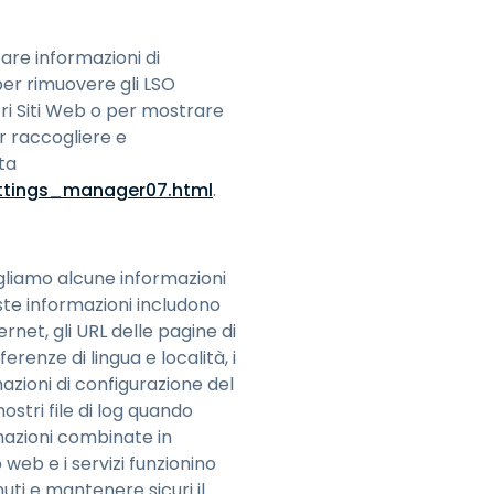
are informazioni di
per rimuovere gli LSO
ri Siti Web o per mostrare
r raccogliere e
ta
ttings_manager07.html
.
ogliamo alcune informazioni
este informazioni includono
ternet, gli URL delle pagine di
erenze di lingua e località, i
rmazioni di configurazione del
stri file di log quando
rmazioni combinate in
web e i servizi funzionino
ti e mantenere sicuri il