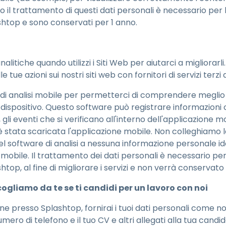
to il trattamento di questi dati personali è necessario per le
ashtop e sono conservati per 1 anno.
litiche quando utilizzi i Siti Web per aiutarci a migliorar
tue azioni sui nostri siti web con fornitori di servizi terzi di
di analisi mobile per permetterci di comprendere meglio l
 dispositivo. Questo software può registrare informazioni
, gli eventi che si verificano all'interno dell'applicazione mo
 è stata scaricata l'applicazione mobile. Non colleghiamo 
 software di analisi a nessuna informazione personale iden
 mobile. Il trattamento dei dati personali è necessario per l
htop, al fine di migliorare i servizi e non verrà conservato 
cogliamo da te se ti candidi per un lavoro con noi
one presso Splashtop, fornirai i tuoi dati personali come 
mero di telefono e il tuo CV e altri allegati alla tua candi