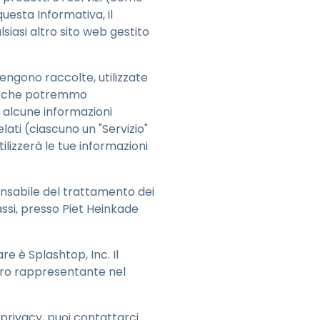
日本語
uesta Informativa, il
iasi altro sito web gestito
한국어
ภาษาไทย
engono raccolte, utilizzate
Bahasa
ali che potremmo
e alcune informazioni
elati (ciascuno un "Servizio"
ilizzerà le tue informazioni
tti i settori
sponsabile del trattamento dei
assi, presso Piet Heinkade
are è Splashtop, Inc. Il
tro rappresentante nel
 privacy, puoi contattarci