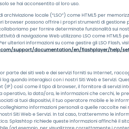
 solo se hai acconsentito al loro uso.
 di archiviazione locale (“LSO”) come HTML5 per memorizz
i browser possono offrire i propri strumenti di gestione 
collaboriamo per fornire determinate funzionalità sui nost
 attività di navigazione Web utilizzano LSO come HTML5 pe
r ulteriori informazioni su come gestire gli LSO Flash, visi
com/support/documentation/en/flashplayer/help/se
parte dei siti web e dei servizi forniti su Internet, racc
i log quando interagisci con i nostri Siti Web e Servizi. Qu
et (IP) così come il tipo di browser, il fornitore di servizi in
a operativo, la data/ora, le informazioni che cerchi, le pref
ociati ai tuoi dispositivi, il tuo operatore mobile e le info
olleghiamo informazioni personali a quelle raccolte nei no
nostri Siti Web e Servizi. In tal caso, tratteremmo le info
ca. Splashtop richiede queste informazioni affinché il sito 
bile (ad esempio, per visualizzare correttamente i contenu