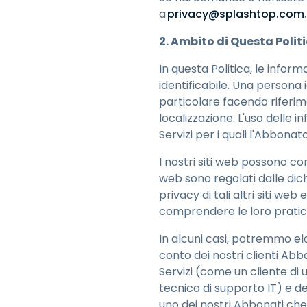
a
privacy@splashtop.com
.
2. Ambito di Questa Polit
In questa Politica, le inform
identificabile. Una persona 
particolare facendo riferim
localizzazione. L'uso delle i
Servizi per i quali l'Abbona
I nostri siti web possono cont
web sono regolati dalle dichi
privacy di tali altri siti web
comprendere le loro prati
In alcuni casi, potremmo el
conto dei nostri clienti Abb
Servizi (come un cliente di 
tecnico di supporto IT) e de
uno dei nostri Abbonati che 