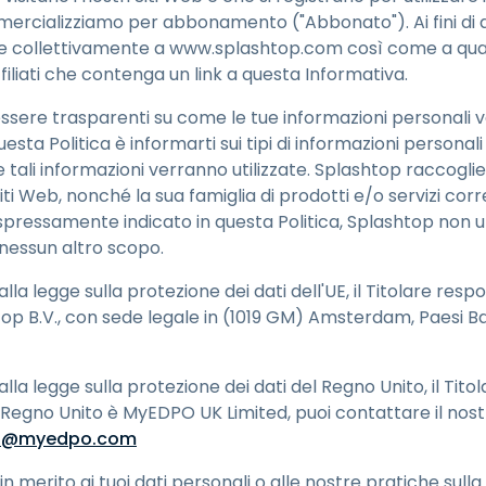
Supporto sul campo
mmercializziamo per abbonamento ("Abbonato"). Ai fini di q
Accesso remoto tramite
isce collettivamente a www.splashtop.com così come a quals
RDP/SSH/VNC
filiati che contenga un link a questa Informativa.
Lavoro a distanza con
Wacom
sere trasparenti su come le tue informazioni personali v
uesta Politica è informarti sui tipi di informazioni person
Accesso remoto al
laboratorio
 tali informazioni verranno utilizzate. Splashtop raccogli
iti Web, nonché la sua famiglia di prodotti e/o servizi corr
Sicurezza degli endpoint
 espressamente indicato in questa Politica, Splashtop non ut
 nessun altro scopo.
Esplora tutte le esigenze
Esplora tu
dalla legge sulla protezione dei dati dell'UE, il Titolare re
htop B.V., con sede legale in (1019 GM) Amsterdam, Paesi B
alla legge sulla protezione dei dati del Regno Unito, il Titol
Regno Unito è MyEDPO UK Limited, puoi contattare il nos
fo@myedpo.com
n merito ai tuoi dati personali o alle nostre pratiche sulla