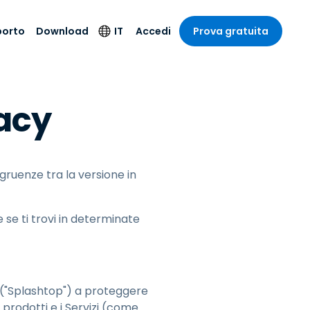
porto
Download
IT
Accedi
Prova gratuita
stria
stria
to
Prodotti per la
Lingua
vacy
sicurezza
o e un
e
e
o tecnico
English
oto di
Antivirus
intrattenimento
intrattenimento
l sistema
Deutsch
ale con
Rilevamento degli
ità
a sanitaria
Español
endpoint e risposta
zione on-
ngruenze tra la versione in
ibile.
Français
Accesso e controllo
Wi-Fi Foxpass
ubblico e
ia
Italiano
ivo
 se ti trovi in determinate
Spazio di lavoro
Nederlands
sicuro Zero Trust
ura e Design
Português
Shield (Anti-scam)
 contabilità
 i settori
简体中文
. ("Splashtop") a proteggere
繁體中文
Tutti i prodotti
 i prodotti e i Servizi (come