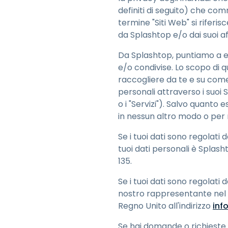
definiti di seguito) che co
termine "Siti Web" si rifer
da Splashtop e/o dai suoi af
Da Splashtop, puntiamo a es
e/o condivise. Lo scopo di q
raccogliere da te e su come
personali attraverso i suoi S
o i "Servizi"). Salvo quanto
in nessun altro modo o per
Se i tuoi dati sono regolati 
tuoi dati personali è Splas
135.
Se i tuoi dati sono regolati d
nostro rappresentante nel 
Regno Unito all'indirizzo
in
Se hai domande o richieste i