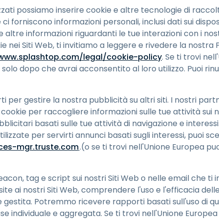
izzati possiamo inserire cookie e altre tecnologie di raccol
 forniscono informazioni personali, inclusi dati sui dispositi
e altre informazioni riguardanti le tue interazioni con i nost
ie nei Siti Web, ti invitiamo a leggere e rivedere la nostra 
/www.splashtop.com/legal/cookie-policy
. Se ti trovi nel
solo dopo che avrai acconsentito al loro utilizzo. Puoi rin
 per gestire la nostra pubblicità su altri siti. I nostri pa
ookie per raccogliere informazioni sulle tue attività sui nost
blicitari basati sulle tue attività di navigazione e interess
lizzate per servirti annunci basati sugli interessi, puoi sc
nces-mgr.truste.com
.(o se ti trovi nell'Unione Europea pu
on, tag e script sui nostri Siti Web o nelle email che ti i
isite ai nostri Siti Web, comprendere l'uso e l'efficacia 
 gestita. Potremmo ricevere rapporti basati sull'uso di qu
 base individuale e aggregata. Se ti trovi nell'Unione Europe