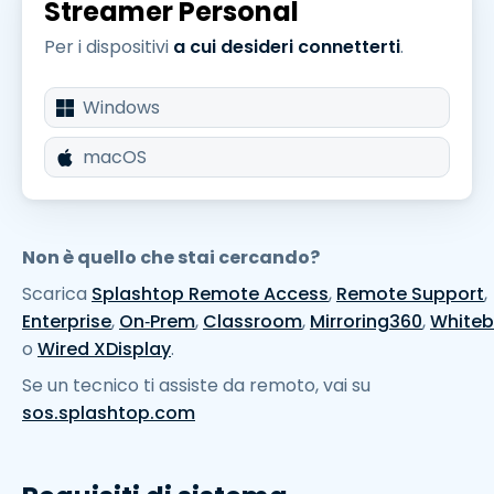
Streamer Personal
Per i dispositivi
a cui desideri connetterti
.
Windows
macOS
Non è quello che stai cercando?
Scarica
Splashtop Remote Access
,
Remote Support
,
Enterprise
,
On‑Prem
,
Classroom
,
Mirroring360
,
White
o
Wired XDisplay
.
Se un tecnico ti assiste da remoto, vai su
sos.splashtop.com