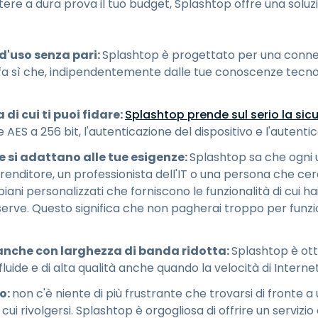
e a dura prova il tuo budget, Splashtop offre una soluzion
 d'uso senza pari:
Splashtop è progettato per una connet
fa sì che, indipendentemente dalle tue conoscenze tecno
di cui ti puoi fidare:
Splashtop prende sul serio la sic
 AES a 256 bit, l'autenticazione del dispositivo e l'autentic
e si adattano alle tue esigenze:
Splashtop sa che ogni 
renditore, un professionista dell'IT o una persona che ce
iani personalizzati che forniscono le funzionalità di cui ha
serve. Questo significa che non pagherai troppo per funzi
, anche con larghezza di banda ridotta:
Splashtop è ott
uide e di alta qualità anche quando la velocità di Internet
o:
non c'è niente di più frustrante che trovarsi di fronte
 cui rivolgersi. Splashtop è orgogliosa di offrire un servizio