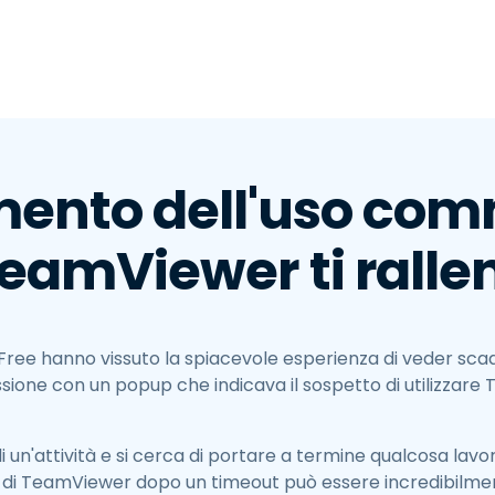
Supporto sul campo
Accesso remoto tramite
RDP/SSH/VNC
Lavoro a distanza con
Wacom
Accesso remoto al
laboratorio
amento dell'uso co
Sicurezza degli endpoint
TeamViewer ti ralle
Esplora tutte le esigenze
Esplora tu
Free hanno vissuto la spiacevole esperienza di veder sca
sione con un popup che indicava il sospetto di utilizzar
i un'attività e si cerca di portare a termine qualcosa lav
 di TeamViewer dopo un timeout può essere incredibilmen