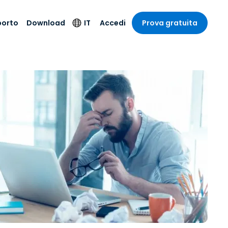
porto
Download
IT
Accedi
Prova gratuita
stria
stria
to
Prodotti di
Lingua
sicurezza
o e un
e
e
o tecnico
English
oto di
Antivirus
intrattenimento
intrattenimento
l sistema
Deutsch
ale con
Rilevamento degli
ità
a sanitaria
Español
endpoint e risposta
zione on-
ibile.
Français
Accesso e controllo
Wi-Fi Foxpass
ubblico e
ia
Italiano
ivo
Spazio di lavoro
Nederlands
sicuro Zero Trust
ura e Design
Português
Shield (Anti-scam)
 contabilità
 i settori
简体中文
繁體中文
Tutti i prodotti