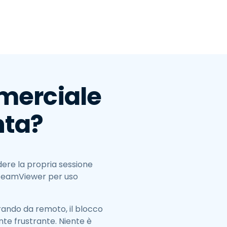
日本語
한국어
ภาษาไทย
Bahasa
mmerciale
nta?
tti i settori
dere la propria sessione
e TeamViewer per uso
orando da remoto, il blocco
te frustrante. Niente è