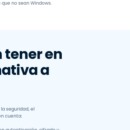
s que no sean Windows.
 tener en
nativa a
la seguridad, el
en cuenta:
n autenticación, cifrado y