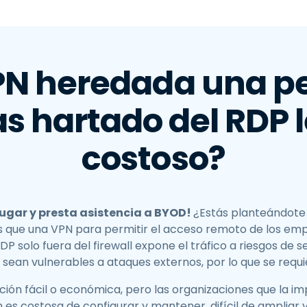
Soporte sobre el terreno
Acceso remoto a través
de RDP/SSH/VNC
Teletrabajar con Wacom
VPN heredada una pe
实验中心的远程访问
Seguridad del punto final
s hartado del RDP 
Explorar todas las
Explorar 
costoso?
necesidades
sectores
lugar y presta asistencia a BYOD!
¿Estás planteándote
s que una VPN para permitir el acceso remoto de los em
P solo fuera del firewall expone el tráfico a riesgos de 
 sean vulnerables a ataques externos, por lo que se requ
ión fácil o económica, pero las organizaciones que la 
 es costosa de configurar y mantener, difícil de ampliar