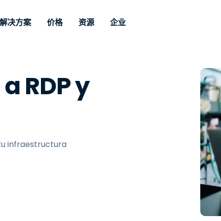
解决方案
价格
资源
企业
持
根据要求
Por tipo
Credenciales
Autonomous
Enterprise
工业方面
工业方面
Afiliado
 a RDP y
Endpoint
os
Para acceso 
纪念品
博客
安全性
教育
教育
兴业银行
Management
les de TI
nivel empresar
cio de
 finales o
Gestión de
案例研究
Prensa
媒体与娱
媒体与娱
Clientes
estar soporte
soporte remo
Para que los
vulnerabilidades y parches
cualquier
SSO y capaci
profesionales de TI
与竞争者的比较
奖状
医疗服务
MSP
o. Gestión de
gestión avan
supervisen, gestionen y
ad de
Haz que Intune sea más
Fichas técnicas
Venta al
Venta al
n tiempo real
Opción local d
eficaz
protejan dispositivos de
e como
forma remota con
演示视频
Gobierno 
Tecnolog
tu infraestructura
Riesgo y cumplimiento
nto. Opción
parches en tiempo real,
网络研讨会
建筑与设
nible.
Alternativa a RDP/VPN
automatizaciones,
sos
visibilidad y control
Finanzas 
Alternativa VDI/DaaS
Ver todos los tipos
Ver todo
completos.
Implementación local
Soporte remoto para IoT