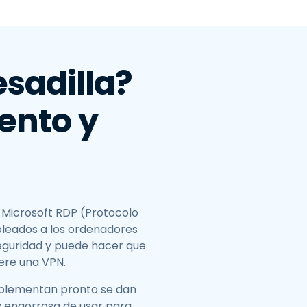
日本語
한국어
ภาษาไทย
sadilla?
Bahasa
lento y
todos los
 Microsoft RDP (Protocolo
pleados a los ordenadores
seguridad y puede hacer que
iere una VPN.
implementan pronto se dan
 y engorrosa de usar para