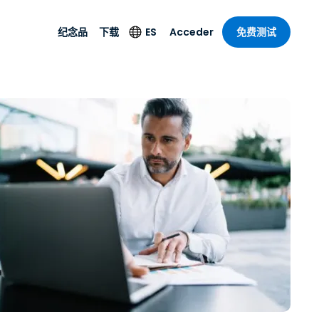
ES
Acceder
纪念品
下载
免费测试
s
纪念品
Otros productos
Idioma
de seguridad
remoto de
Soporte técnico
English
ial y
Antivirus
乐
乐
系统状态
Deutsch
to con
Detección y
dad de
Español
respuesta de puntos
zada.
finales
 por menor
 por menor
isponible.
Français
Acceso y control de
y sector público
ía
Italiano
Wi-Fi de Foxpass
计
Nederlands
Espacio de trabajo
y contabilidad
seguro Zero Trust
Português
s los sectores
简体中文
Todos los
繁體中文
productos