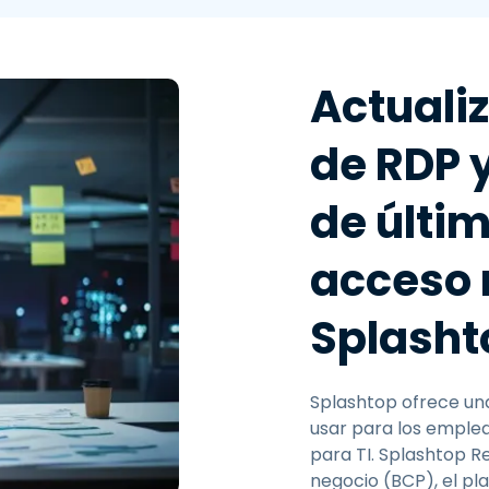
Actualiz
de RDP 
de últi
acceso 
Splasht
Splashtop ofrece una
usar para los emplea
para TI. Splashtop R
negocio (BCP), el pla