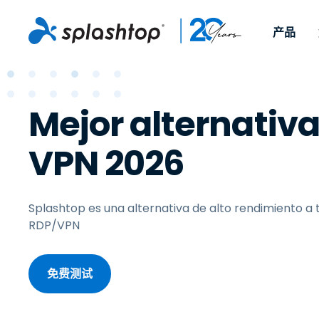
产品
远程访问
报道
Por caso real
企业
远程支
Mejor alternativa
Para que particulares y
Para que l
Trabajo remoto
远程支持
Sobre nosotros
pequeños equipos
profesiona
Soporte TI y servi
Gestión de puntos
卡雷拉斯
puedan acceder a sus
puedan pr
VPN 2026
asistencia
Endpoint
ordenadores de trabajo
remoto a 
活动
desde cualquier
dispositiv
Gestión y segurid
远程访问
Contacto
dispositivo y en
parches e
puntos finales
远距离学习
cualquier lugar.
disponibl
Splashtop es una alternativa de alto rendimiento a 
MSP
compleme
RDP/VPN
local dispo
OEM
Ver todos los ca
reales
免费测试