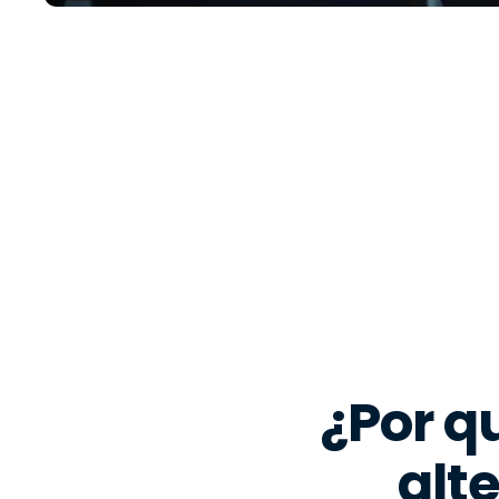
¿Por q
alt