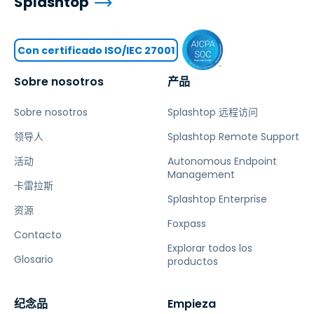
Splashtop
Con certificado ISO/IEC 27001
Sobre nosotros
产品
Sobre nosotros
Splashtop 远程访问
领导人
Splashtop Remote Support
活动
Autonomous Endpoint
Management
卡雷拉斯
Splashtop Enterprise
资源
Foxpass
Contacto
Explorar todos los
Glosario
productos
纪念品
Empieza