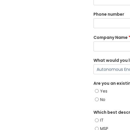
Phone number
Company Name
What would you l
Are you an exist
Yes
No
Which best descr
IT
MSP