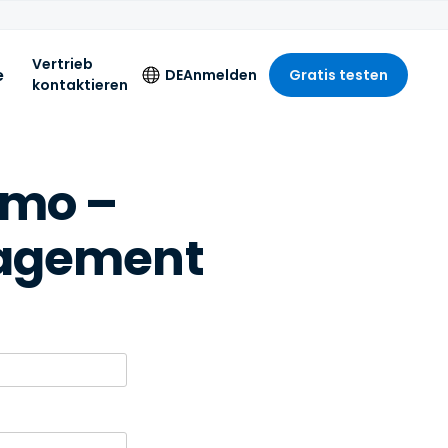
Vertrieb
e
DE
Anmelden
Gratis testen
kontaktieren
Sprache
emo –
English
ment
Deutsch
agement
Español
Français
d
Italiano
Nederlands
Português
简体中文