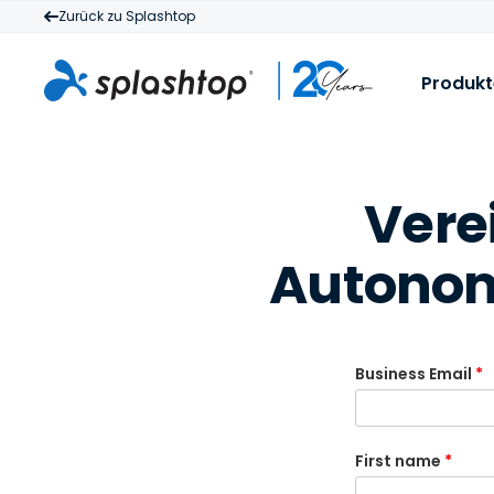
Zurück zu Splashtop
Produkt
S
N
Vere
G
I
v
M
E
Autono
A
T
Business Email
*
First name
*