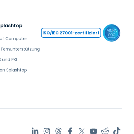
Splashtop
ISO/IEC 27001-zertifiziert
 auf Computer
r Fernunterstützung
 und PKI
von Splashtop