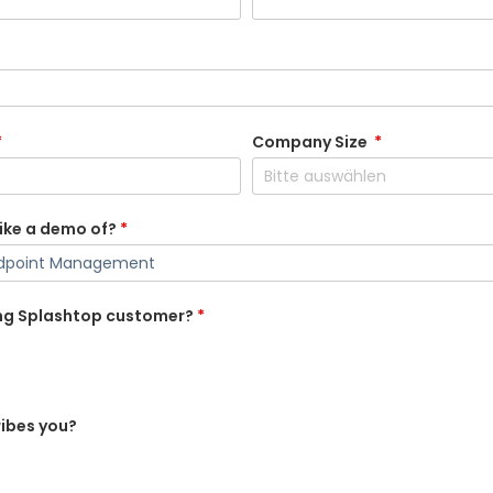
*
Company Size
*
ike a demo of?
*
ing Splashtop customer?
*
ibes you?