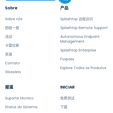
Sobre
产品
Sobre nós
Splashtop 远程访问
团结一致
Splashtop Remote Support
活动
Autonomous Endpoint
Management
卡雷拉斯
Splashtop Enterprise
资源
Foxpass
Contato
Explore Todos os Produtos
Glossário
报道
INICIAR
Suporte técnico
免费测试
Status do Sistema
下载